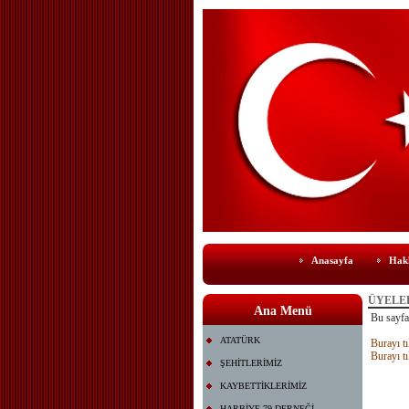
Anasayfa
Hak
ÜYELE
Ana Menü
Bu sayfay
ATATÜRK
Burayı tı
Burayı tı
ŞEHİTLERİMİZ
KAYBETTİKLERİMİZ
HARBİYE 79 DERNEĞİ