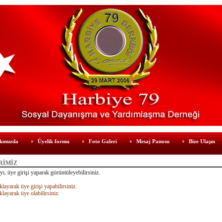
kımızda
Üyelik formu
Foto Galeri
Mesaj Panosu
Bize Ulaşın
RİMİZ
ı, üye girişi yaparak görüntüleyebilirsiniz.
klayarak üye girişi yapabilirsiniz.
klayarak üye olabilirsiniz.