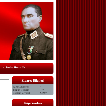
Banka Hesap No
Ziyaret Bilgileri
Aktif Ziyaretçi
3
Bugün Toplam
243
Toplam Ziyaret
629244
Köşe Yazıları