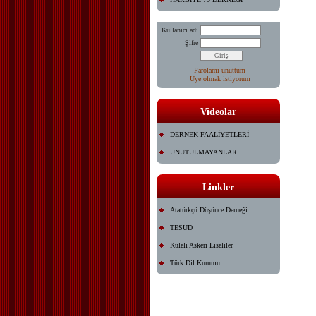
Kullanıcı adı
Şifre
Parolamı unuttum
Üye olmak istiyorum
Videolar
DERNEK FAALİYETLERİ
UNUTULMAYANLAR
Linkler
Atatürkçü Düşünce Derneği
TESUD
Kuleli Askeri Liseliler
Türk Dil Kurumu