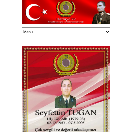
Haluk TUNÇELLİ/onedrive/HalukEklasor/003Harbiye79/Vefatedenler/29