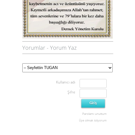
Yorumlar
-
Yorum Yaz
Kullanıcı adı
Şifre
Parolamı unuttum
Üye olmak istiyorum