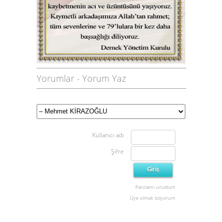
Yorumlar
-
Yorum Yaz
Kullanıcı adı
Şifre
Parolamı unuttum
Üye olmak istiyorum