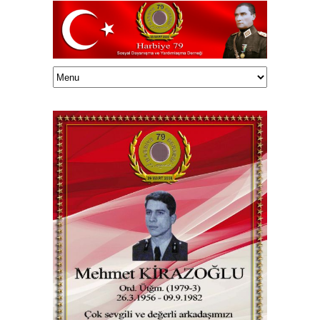
Haluk TUNÇELLİ/onedrive/HalukEklasor/003Harbiye79/Vefatedenler/6