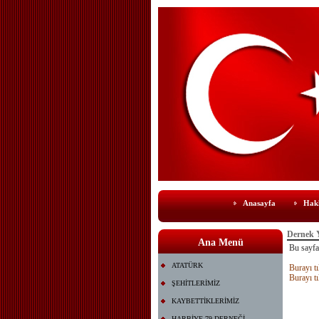
Anasayfa
Hak
Dernek Y
Ana Menü
Bu sayfay
ATATÜRK
Burayı tı
Burayı tı
ŞEHİTLERİMİZ
KAYBETTİKLERİMİZ
HARBİYE 79 DERNEĞİ