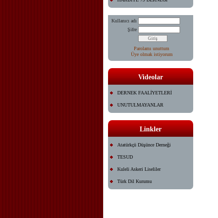
Kullanıcı adı
Şifre
Parolamı unuttum
Üye olmak istiyorum
Videolar
DERNEK FAALİYETLERİ
UNUTULMAYANLAR
Linkler
Atatürkçü Düşünce Derneği
TESUD
Kuleli Askeri Liseliler
Türk Dil Kurumu