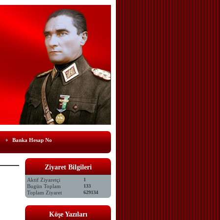
Banka Hesap No
Ziyaret Bilgileri
Aktif Ziyaretçi
1
Bugün Toplam
133
Toplam Ziyaret
629134
Köşe Yazıları