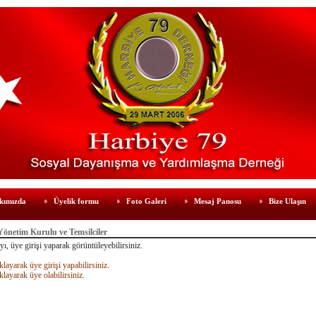
kımızda
Üyelik formu
Foto Galeri
Mesaj Panosu
Bize Ulaşın
önetim Kurulu ve Temsilciler
ı, üye girişi yaparak görüntüleyebilirsiniz.
klayarak üye girişi yapabilirsiniz.
klayarak üye olabilirsiniz.