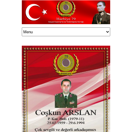
Haluk TUNÇELLİ/onedrive/HalukEklasor/003Harbiye79/Vefatedenler/14