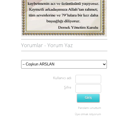
Yorumlar
-
Yorum Yaz
Kullanıcı adı
Şifre
Parolamı unuttum
Üye olmak istiyorum