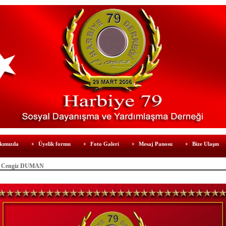
kımızda
Üyelik formu
Foto Galeri
Mesaj Panosu
Bize Ulaşın
. Cengiz DUMAN
Haluk TUNÇELLİ/onedrive/HalukEklasor/003Harbiye79/şehitlerimiz/2