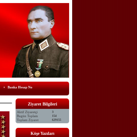
Banka Hesap No
Ziyaret Bilgileri
Aktif Ziyaretçi
3
Bugün Toplam
154
Toplam Ziyaret
629155
Köşe Yazıları