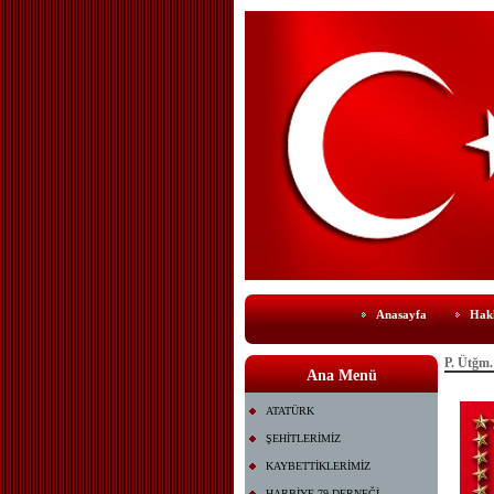
Anasayfa
Hak
P. Ütğm
Ana Menü
ATATÜRK
ŞEHİTLERİMİZ
KAYBETTİKLERİMİZ
HARBİYE 79 DERNEĞİ