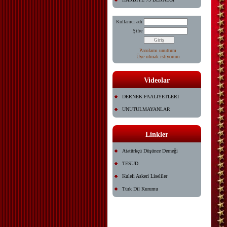
Kullanıcı adı
Şifre
Parolamı unuttum
Üye olmak istiyorum
Videolar
DERNEK FAALİYETLERİ
UNUTULMAYANLAR
Linkler
Atatürkçü Düşünce Derneği
TESUD
Kuleli Askeri Liseliler
Türk Dil Kurumu