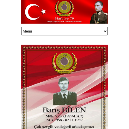
Haluk TUNÇELLİ/onedrive/HalukEklasor/003Harbiye79/Vefatedenler/13