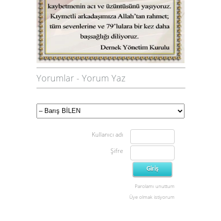
Yorumlar
-
Yorum Yaz
Kullanıcı adı
Şifre
Parolamı unuttum
Üye olmak istiyorum