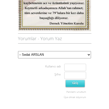
Yorumlar
-
Yorum Yaz
Kullanıcı adı
Şifre
Parolamı unuttum
Üye olmak istiyorum