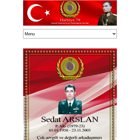
Haluk TUNÇELLİ/onedrive/HalukEklasor/003Harbiye79/Vefatedenler/26