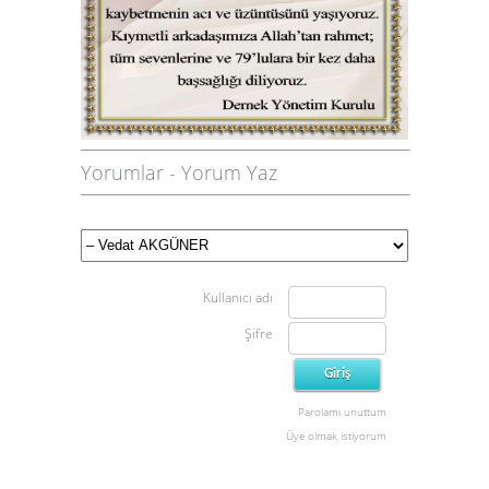
Yorumlar
-
Yorum Yaz
Kullanıcı adı
Şifre
Parolamı unuttum
Üye olmak istiyorum