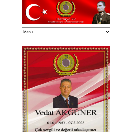
Haluk TUNÇELLİ/onedrive/HalukEklasor/003Harbiye79/Vefatedenler/83