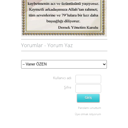
Yorumlar
-
Yorum Yaz
Kullanıcı adı
Şifre
Parolamı unuttum
Üye olmak istiyorum