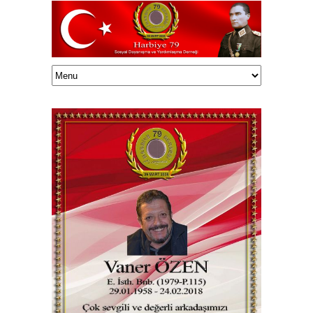
Haluk TUNÇELLİ/onedrive/HalukEklasor/003Harbiye79/Vefatedenler/59