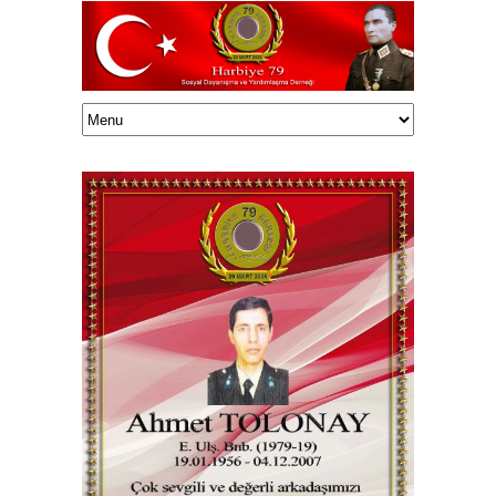
Haluk TUNÇELLİ/onedrive/HalukEklasor/003Harbiye79/Vefatedenler/33