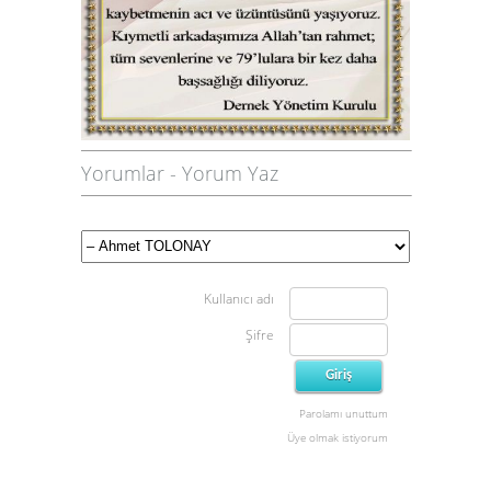
Yorumlar
-
Yorum Yaz
Kullanıcı adı
Şifre
Parolamı unuttum
Üye olmak istiyorum