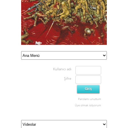
Kullanıcı adı
Şifre
Parolamı unuttum
Üye olmak istiyorum