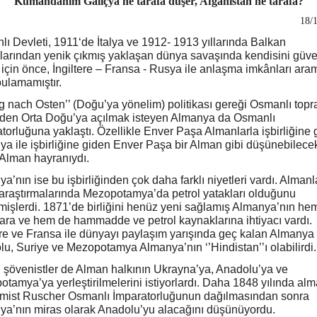
Kumandanım Galiçya ne tarafa düşer, Afganistan ne tarafa?
18/
ı Devleti, 1911‘de İtalya ve 1912- 1913 yıllarında Balkan
larından yenik çıkmış yaklaşan dünya savaşında kendisini güv
için önce, İngiltere – Fransa - Rusya ile anlaşma imkânları ara
bulamamıştır.
g nach Osten’’ (Doğu’ya yönelim) politikası gereği Osmanlı topra
nden Orta Doğu’ya açılmak isteyen Almanya da Osmanlı
torluğuna yaklaştı. Özellikle Enver Paşa Almanlarla işbirliğine g
a ile işbirliğine giden Enver Paşa bir Alman gibi düşünebilece
Alman hayranıydı.
a’nın ise bu işbirliğinden çok daha farklı niyetleri vardı. Almanl
araştırmalarında Mezopotamya’da petrol yatakları olduğunu
mişlerdi. 1871’de birliğini henüz yeni sağlamış Almanya’nın he
ara ve hem de hammadde ve petrol kaynaklarına ihtiyacı vardı.
ere ve Fransa ile dünyayı paylaşım yarışında geç kalan Almanya 
u, Suriye ve Mezopotamya Almanya’nın ‘’Hindistan’’ı olabilirdi.
şövenistler de Alman halkının Ukrayna’ya, Anadolu’ya ve
tamya’ya yerleştirilmelerini istiyorlardı. Daha 1848 yılında al
mist Ruscher Osmanlı İmparatorluğunun dağılmasından sonra
a’nın miras olarak Anadolu’yu alacağını düşünüyordu.