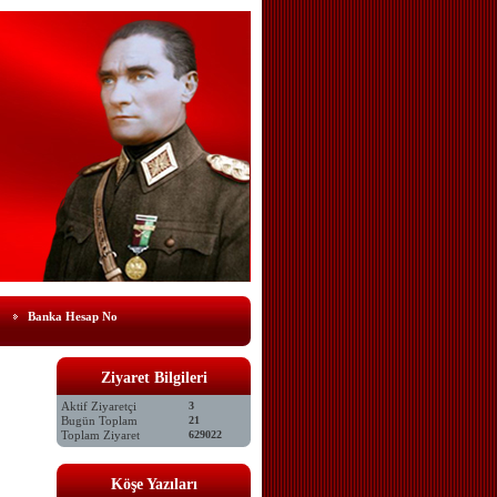
Banka Hesap No
Ziyaret Bilgileri
Aktif Ziyaretçi
3
Bugün Toplam
21
Toplam Ziyaret
629022
Köşe Yazıları