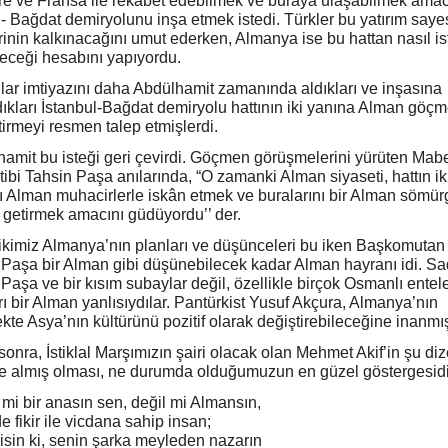
ere ve Fransa ile rekabet edebilmek ve buraya ulaşabilmek amac
 - Bağdat demiryolunu inşa etmek istedi. Türkler bu yatırım say
rinin kalkınacağını umut ederken, Almanya ise bu hattan nasıl is
eceği hesabını yapıyordu.
ar imtiyazını daha Abdülhamit zamanında aldıkları ve inşasına
ıkları İstanbul-Bağdat demiryolu hattının iki yanına Alman göçm
tirmeyi resmen talep etmişlerdi.
amit bu isteği geri çevirdi. Göçmen görüşmelerini yürüten Mab
ibi Tahsin Paşa anılarında, “O zamanki Alman siyaseti, hattın ik
nı Alman muhacirlerle iskân etmek ve buralarını bir Alman sömür
 getirmek amacını güdüyordu’’ der.
ikimiz Almanya’nın planları ve düşünceleri bu iken Başkomutan 
Paşa bir Alman gibi düşünebilecek kadar Alman hayranı idi. S
Paşa ve bir kısım subaylar değil, özellikle birçok Osmanlı entele
rı bir Alman yanlısıydılar. Pantürkist Yusuf Akçura, Almanya’nın
kte Asya’nın kültürünü pozitif olarak değiştirebileceğine inanmış
onra, İstiklal Marşımızın şairi olacak olan Mehmet Akif’in şu diz
e almış olması, ne durumda olduğumuzun en güzel göstergesidi
 mi bir anasın sen, değil mi Almansın,
e fikir ile vicdana sahip insan;
misin ki, senin şarka meyleden nazarın