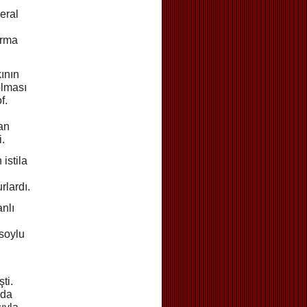
eral
orma
kının
olması
f.
man
i.
istila
rlardı.
nlı
soylu
ti.
’da