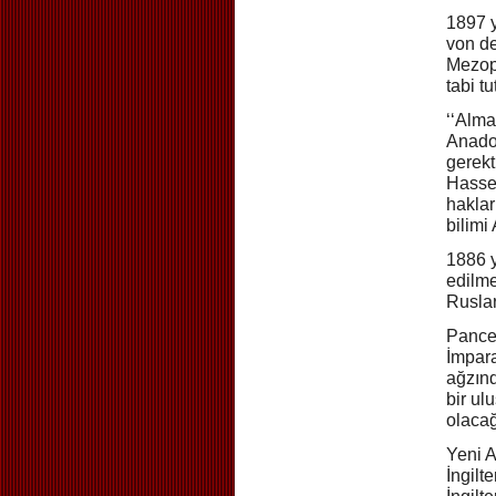
1897 y
von de
Mezopo
tabi tu
‘‘Alma
Anadol
gerekt
Hasse’
haklar
bilimi
1886 y
edilme
Ruslar
Pancer
İmpara
ağzınd
bir ul
olacağ
Yeni A
İngilt