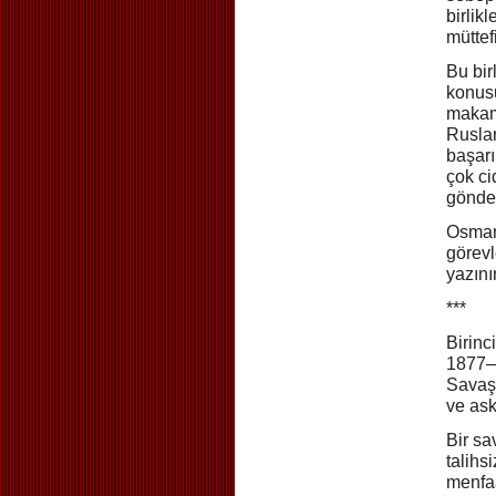
birlik
müttef
Bu bir
konusu
makaml
Ruslar
başar
çok ci
gönder
Osmanl
görevl
yazını
***
Birinc
1877—
Savaşı
ve ask
Bir sa
talihs
menfaa