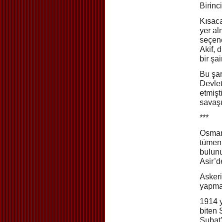
Birinc
Kısaca
yer al
seçene
Akif, 
bir şai
Bu şar
Devlet
etmişt
savaşı
***
Osmanl
tümeni
bulunu
Asir’d
Askeri
yapmas
1914 y
biten 
Şubat’