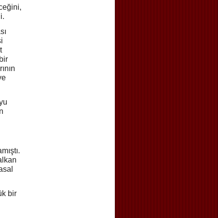
ceğini,
i.
sı
i
t
bir
rının
ye
uyu
n
mıştı.
alkan
asal
ük bir