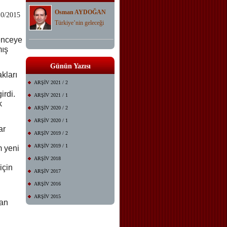
Osman AYDOĞAN
10/2015
Türkiye’nin geleceği
enceye
mış
Günün Yazısı
kları
ARŞİV 2021 / 2
irdi.
ARŞİV 2021 / 1
k
ARŞİV 2020 / 2
ARŞİV 2020 / 1
ar
ARŞİV 2019 / 2
ARŞİV 2019 / 1
m yeni
ARŞİV 2018
için
ARŞİV 2017
ARŞİV 2016
ARŞİV 2015
man