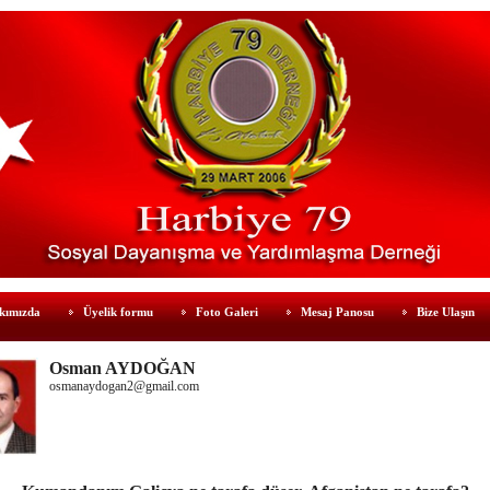
kımızda
Üyelik formu
Foto Galeri
Mesaj Panosu
Bize Ulaşın
Osman AYDOĞAN
osmanaydogan2@gmail.com