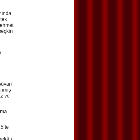
nında
 tek
Mehmet
 seçkin
n
süvari
anmış
az ve
rtma
5’te
rekâtı