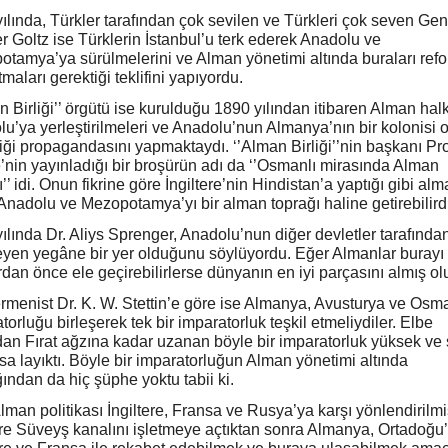
ılında, Türkler tarafından çok sevilen ve Türkleri çok seven Gen
r Goltz ise Türklerin İstanbul’u terk ederek Anadolu ve
tamya’ya sürülmelerini ve Alman yönetimi altında buraları ref
tmaları gerektiği teklifini yapıyordu.
n Birliği’’ örgütü ise kurulduğu 1890 yılından itibaren Alman hal
u’ya yerleştirilmeleri ve Anadolu’nun Almanya’nın bir kolonisi 
iği propagandasını yapmaktaydı. ‘’Alman Birliği’’nin başkanı Pro
nin yayınladığı bir broşürün adı da ‘’Osmanlı mirasında Alman
ı’’ idi. Onun fikrine göre İngiltere’nin Hindistan’a yaptığı gibi al
 Anadolu ve Mezopotamya’yı bir alman toprağı haline getirebilird
ılında Dr. Aliys Sprenger, Anadolu’nun diğer devletler tarafından 
yen yegâne bir yer olduğunu söylüyordu. Eğer Almanlar burayı
dan önce ele geçirebilirlerse dünyanın en iyi parçasını almış olu
menist Dr. K. W. Stettin’e göre ise Almanya, Avusturya ve Osma
torluğu birleşerek tek bir imparatorluk teşkil etmeliydiler. Elbe
an Fırat ağzına kadar uzanan böyle bir imparatorluk yüksek ve 
usa layıktı. Böyle bir imparatorluğun Alman yönetimi altında
ından da hiç şüphe yoktu tabii ki.
lman politikası İngiltere, Fransa ve Rusya’ya karşı yönlendirilmiş
ere Süveyş kanalını işletmeye açtıktan sonra Almanya, Ortadoğu