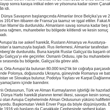
şlayıp sonra karaya intikal eden ve yılsonuna kadar süren Çana
tı idi.
i Dünya Savaşının başlangıcında Almanlar önce Belçika’ya ve 
s 1914’ten itibaren de Fransa’ya taarruz ve işgal ettiler. Fakat
zları Marne’da durduruldu. Almanların savaş sonuna kadar beş
ısına rağmen, muharebeler bu bölgede kilitlendi ve kesin sonuç
adı.
vrupa’da ise askerî harekât, Rusların Almanya ve Avusturya-
stan’a taarruzuyla başladı. Rus ilerlemesi, Almanlar tarafından
berg’de durduruldu. Buna karşılık Ruslar Galiçya’da başarılı ol
u Galiçya’yı ele geçirirler. Osmanlı Ordusu, işte bu muharebele
 sırasında bu bölgede, Galiçya’da görev aldı.
a; Orta Avrupa’da bulunan 80.000 km2’lik bir coğrafya parçasıdı
inde Polonya, doğusunda Ukrayna, güneyinde Romanya ve bat
stan ve Slovakya bulunur, Podolya Yaylası ve Karpat Dağlarını
yamaçlarını içinde barındırır.
ı Ordusunun, Türk ve Alman Kurmaylarının işbirliği ile hazırladı
i Dünya Harbi harekât planının temel ilkesi, savaşın kesin sonuç
si olan Avrupa Cephelerinde Alman Ordusunun yükünü hafiflet
ıyordu. Başkomutan Vekili Enver Paşa da böyle düşünüyordu. 
e 1916 yılı başların da Çanakkale Cephesinde serbest kalan