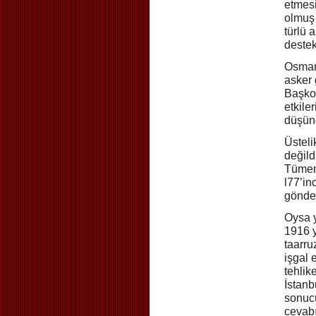
etmesi
olmuş 
türlü 
destek
Osmanl
asker
Başko
etkile
düşüne
Üsteli
değild
Tümenl
l77’in
gönder
Oysa y
1916 y
taarru
işgal 
tehli
İstanb
sonucu
cevabı