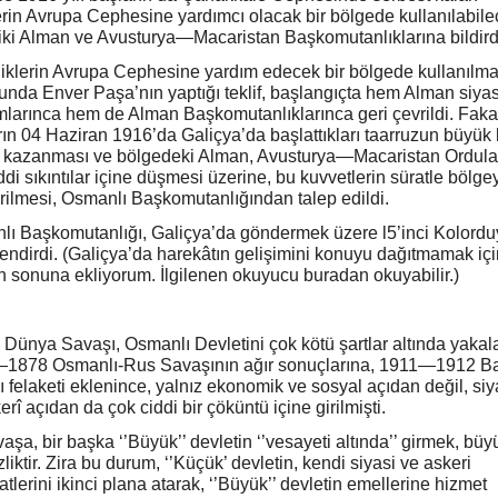
lerin Avrupa Cephesine yardımcı olacak bir bölgede kullanılabile
iki Alman ve Avusturya—Macaristan Başkomutanlıklarına bildird
liklerin Avrupa Cephesine yardım edecek bir bölgede kullanılma
nda Enver Paşa’nın yaptığı teklif, başlangıçta hem Alman siyas
arınca hem de Alman Başkomutanlıklarınca geri çevrildi. Faka
ın 04 Haziran 1916’da Galiçya’da başlattıkları taarruzun büyük 
ı kazanması ve bölgedeki Alman, Avusturya—Macaristan Ordula
ddi sıkıntılar içine düşmesi üzerine, bu kuvvetlerin süratle bölge
ilmesi, Osmanlı Başkomutanlığından talep edildi.
ı Başkomutanlığı, Galiçya’da göndermek üzere l5’inci Kolord
endirdi. (Galiçya’da harekâtın gelişimini konuyu dağıtmamak içi
n sonuna ekliyorum. İlgilenen okuyucu buradan okuyabilir.)
i Dünya Savaşı, Osmanlı Devletini çok kötü şartlar altında yakala
1878 Osmanlı-Rus Savaşının ağır sonuçlarına, 1911—1912 B
 felaketi eklenince, yalnız ekonomik ve sosyal açıdan değil, siy
erî açıdan da çok ciddi bir çöküntü içine girilmişti.
vaşa, bir başka ‘’Büyük’’ devletin ‘’vesayeti altında’’ girmek, büy
izliktir. Zira bu durum, ‘’Küçük’ devletin, kendi siyasi ve askeri
tlerini ikinci plana atarak, ‘’Büyük’’ devletin emellerine hizmet