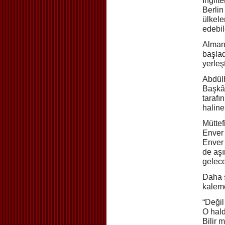
İngilt
Berlin
ülkele
edebil
Almanl
başlad
yerleş
Abdülh
Başkât
tarafı
haline
Müttef
Enver 
Enver 
de aşı
gelece
Daha s
kalem
“Değil
O hald
Bilir 