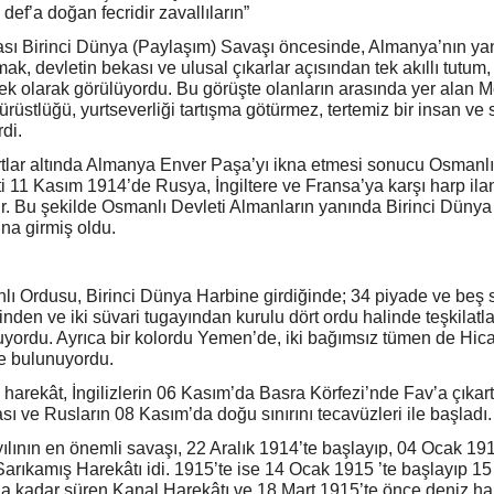
i def’a doğan fecridir zavallıların”
sı Birinci Dünya (Paylaşım) Savaşı öncesinde, Almanya’nın ya
mak, devletin bekası ve ulusal çıkarlar açısından tek akıllı tutum,
k olarak görülüyordu. Bu görüşte olanların arasında yer alan 
dürüstlüğü, yurtseverliği tartışma götürmez, tertemiz bir insan ve
rdi.
tlar altında Almanya Enver Paşa’yı ikna etmesi sonucu Osmanlı
i 11 Kasım 1914’de Rusya, İngiltere ve Fransa’ya karşı harp ila
ir. Bu şekilde Osmanlı Devleti Almanların yanında Birinci Dünya
na girmiş oldu.
ı Ordusu, Birinci Dünya Harbine girdiğinde; 34 piyade ve beş 
nden ve iki süvari tugayından kurulu dört ordu halinde teşkilatl
yordu. Ayrıca bir kolordu Yemen’de, iki bağımsız tümen de Hic
e bulunuyordu.
 harekât, İngilizlerin 06 Kasım’da Basra Körfezi’nde Fav’a çıka
ı ve Rusların 08 Kasım’da doğu sınırını tecavüzleri ile başladı.
ılının en önemli savaşı, 22 Aralık 1914’te başlayıp, 04 Ocak 191
Sarıkamış Harekâtı idi. 1915’te ise 14 Ocak 1915 ’te başlayıp 15
a kadar süren Kanal Harekâtı ve 18 Mart 1915’te önce deniz ha