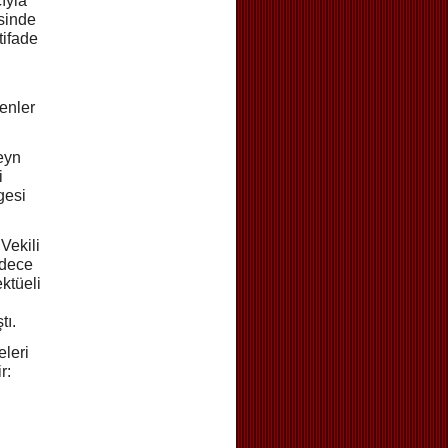
ıyla
esinde
tifade
enler
eyn
i
gesi
Vekili
adece
ktüeli
tı.
eleri
r: