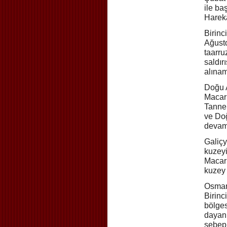
ile ba
Harekâ
Birinc
Ağusto
taarru
saldır
alınam
Doğu A
Macari
Tannen
ve Doğ
devamı
Galiçy
kuzey
Macari
kuzey 
Osmanl
Birinc
bölge
dayan
sebepl