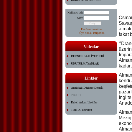
Kullanıcı adı
Osmanl
Şifre
Savaş
almak 
Parolamı unuttum
Üye olmak istiyorum
fakat 
‘’Dran
Videolar
üzeri
İmpara
DERNEK FAALİYETLERİ
Almany
UNUTULMAYANLAR
kadar 
Almany
Linkler
kendi 
keşfet
Atatürkçü Düşünce Derneği
pazarl
TESUD
İngilt
Anadol
Kuleli Askeri Liseliler
Türk Dil Kurumu
Alman 
Mezopo
ekono
Almany