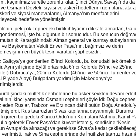
ni, kaçınılmaz surette zorunlu kılar. 1’inci Dünya Savaşı’nda da
ve Osmanlı Devleti, siyasi ve askerî hedeflerini geri plana atara
askerî ve siyasi manevralarını, Almanya’nın menfaatlerini
leyecek hedeflere yöneltmiştir.
ı’nın, pek çok cephedeki birlik ihtiyacını dikkate almadan, Gali
 göndermesi, işte bu olgunun bir sonucudur. Bu sonucun doğma
mutanlık Karargâhındaki Alman general ve kurmay subaylarının
ri ve Başkomutan Vekili Enver Paşa’nın, bağımsız ve derin
meyişinin en büyük tesiri yarattığı şüphesizdir.
k Galiçya’ya gönderilen l5’inci Kolordu, bu konudaki tek örnek d
ir. Aynı yıl içinde Eylül ortasında 6’ncı Kolordu (5’inci ve 25’inci
er) Dobruca’ya; 20’inci Kolordu (46’ıncı ve 50’inci Tümenler v
ci Piyade Alayı) Bulgarlara yardım için Makedonya’ya
ilmişlerdir.
urtdışındaki müttefik cephelerine bu asker sevkleri devam eder
ılının ikinci yarısında Osmanlı cepheleri şöyle idi: Doğu cephe
z eden Ruslar, Trabzon ve Erzincan dâhil bütün Doğu Anadolu’
etmişlerdi. Rus taarruzları Sivas kapılarına dayanmıştı. Durumu
keli gören bölgedeki 3’üncü Ordu’nun Komutanı Mahmut Kamil P
ul’a gelerek Enver Paşa’dan kuvvet istemiş, kendisine “Kesin
n Avrupa’da alınacağı ve gerekirse Sivas’a kadar çekilebileceğ
 verilmişti. Irak ve Sina cephelerinde de İngilizler taarruz hazırlık