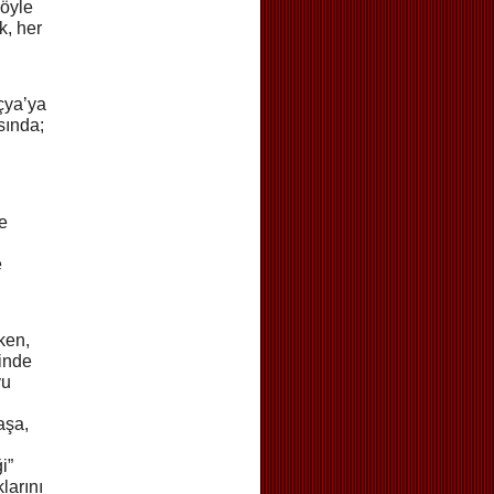
 öyle
k, her
çya’ya
sında;
e
e
ken,
sinde
yu
aşa,
i”
larını