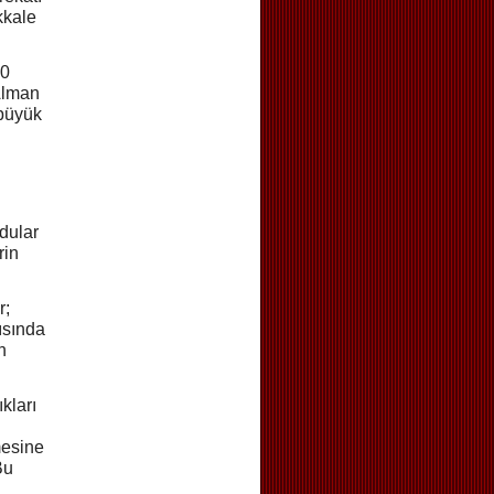
kkale
20
 Alman
 büyük
dular
rin
r;
ısında
n
kları
mesine
Bu