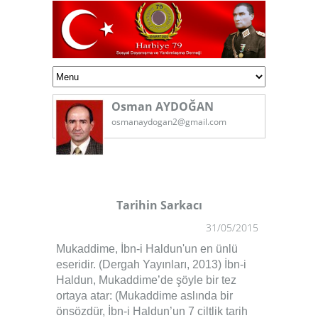
Osman AYDOĞAN
osmanaydogan2@gmail.com
Tarihin Sarkacı
31/05/2015
Mukaddime, İbn-i Haldun'un en ünlü
eseridir. (Dergah Yayınları, 2013) İbn-i
Haldun, Mukaddime’de şöyle bir tez
ortaya atar: (Mukaddime aslında bir
önsözdür, İbn-i Haldun’un 7 ciltlik tarih