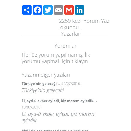
Paylaş
Facebook
Twitter
Email
Gmail
LinkedIn
2259
kez
Yorum Yaz
okundu.
Yazarlar
Yorumlar
Henüz yorum yapılmamış. İlk
yorumu yapmak için
tıklayın
Yazarın diğer yazıları
-
Türkiye’nin geleceği
24/07/2016
Türkiye’nin geleceği
-
El, ayd-ü ekber eyledi, biz matem eyledik.
10/07/2016
El, ayd-ü ekber eyledi, biz matem
eyledik.
Akıl için son tavır saçlarını yolmak var.